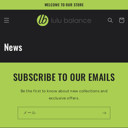
コンテ
WELCOME TO OUR STORE
ンツに
進む
カ
ー
ト
News
SUBSCRIBE TO OUR EMAILS
Be the first to know about new collections and
exclusive offers.
メール