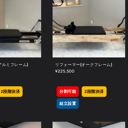
アルミフレーム)
リフォーマー(オークフレーム)
通
¥225,500
常
価
格
2段階決済
分割可能
2段階決済
組立設置