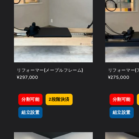
リフォーマー(メープルフレーム)
リフォーマー(
通
¥297,000
通
¥275,000
常
常
価
価
格
格
分割可能
2段階決済
分割可能
組立設置
組立設置