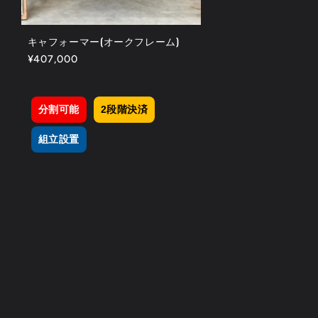
キャフォーマー(オークフレーム)
通
¥407,000
常
価
格
分割可能
2段階決済
組立設置