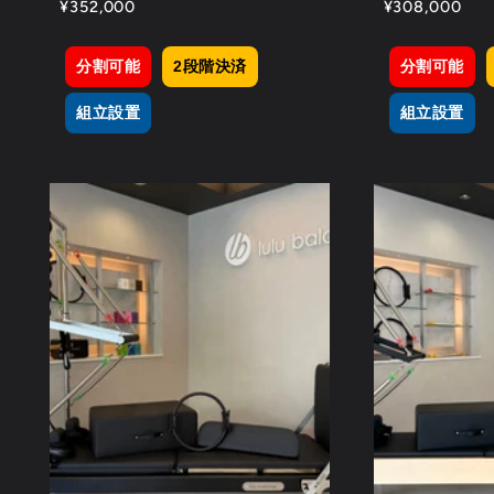
通
¥352,000
通
¥308,000
常
常
価
価
分割可能
2段階決済
分割可能
格
格
組立設置
組立設置