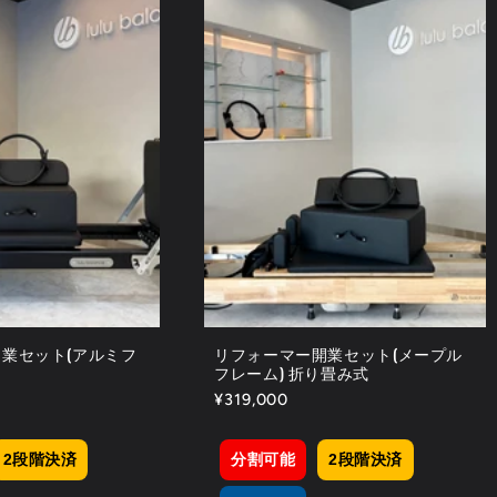
業セット(アルミフ
リフォーマー開業セット(メープル
フレーム) 折り畳み式
通
¥319,000
常
価
2段階決済
分割可能
2段階決済
格