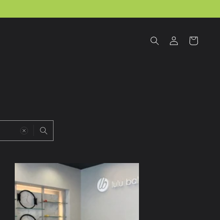
ロ
カ
グ
ー
イ
ト
ン