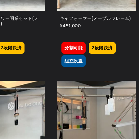
ワー開業セット(メ
キャフォーマー(メープルフレーム)
)
通
¥451,000
常
価
格
2段階決済
分割可能
2段階決済
組立設置