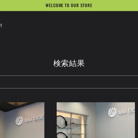
WELCOME TO OUR STORE
T
検索結果