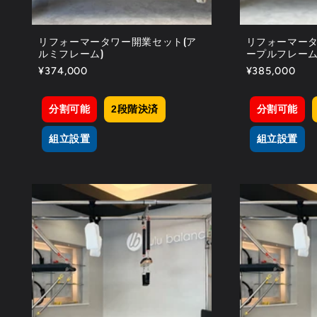
リフォーマータワー開業セット(ア
リフォーマータ
ルミフレーム)
ープルフレーム
通
¥374,000
通
¥385,000
常
常
価
価
分割可能
2段階決済
分割可能
格
格
組立設置
組立設置