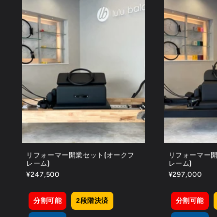
リフォーマー開業セット(オークフ
リフォーマー開
レーム)
レーム)
通
¥247,500
通
¥297,000
常
常
価
価
分割可能
2段階決済
分割可能
格
格