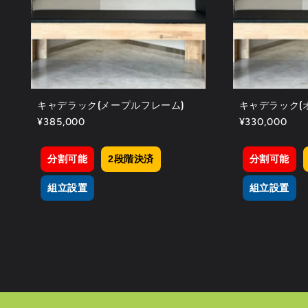
キャデラック(メープルフレーム)
キャデラック(
通
¥385,000
通
¥330,000
常
常
価
価
分割可能
2段階決済
分割可能
格
格
組立設置
組立設置