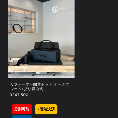
リフォーマー開業セット(オークフ
レーム) 折り畳み式
通
¥247,500
常
価
分割可能
2段階決済
格