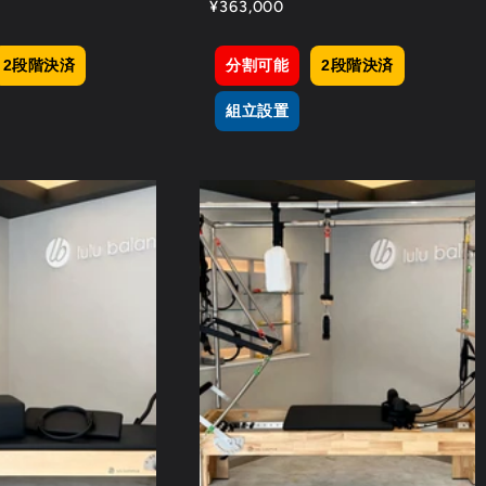
通
¥363,000
常
価
2段階決済
分割可能
2段階決済
格
組立設置