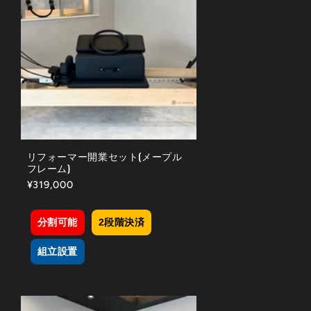
リフォーマー開業セット(メープル
フレーム)
通
¥319,000
常
価
分割可能
2段階決済
格
組立設置