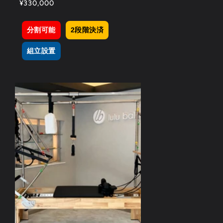
通
¥330,000
常
価
分割可能
2段階決済
格
組立設置