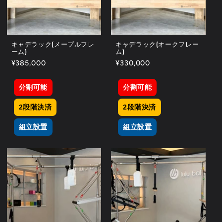
キャデラック(メープルフレ
キャデラック(オークフレー
ーム)
ム)
通
¥385,000
通
¥330,000
常
常
価
価
分割可能
分割可能
格
格
2段階決済
2段階決済
組立設置
組立設置