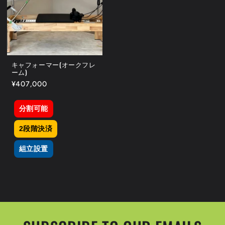
キャフォーマー(オークフレ
ーム)
通
¥407,000
常
価
分割可能
格
2段階決済
組立設置