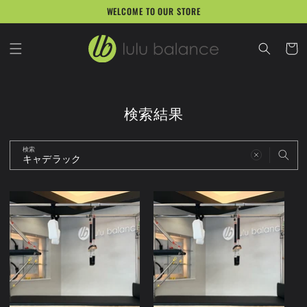
コンテ
WELCOME TO OUR STORE
ンツに
進む
カ
ー
ト
検索結果
検索